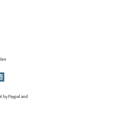
 den
 by Paypal and