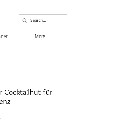
nden
More
 Cocktailhut für
renz
reis
Sale-
£
Preis