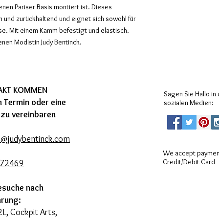
enen Pariser Basis montiert ist. Dieses
n und zurückhaltend und eignet sich sowohl für
ässe. Mit einem Kamm befestigt und elastisch.
enen Modistin Judy Bentinck.
TAKT KOMMEN
Sagen Sie Hallo in
 Termin oder eine
sozialen Medien:
 zu vereinbaren
s@judybentinck.com
We accept payment
Credit/Debit Card
272469
esuche nach
arung:
2L, Cockpit Arts,