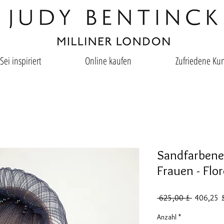
Sei inspiriert
Online kaufen
Zufriedene Ku
Sandfarbener
Frauen - Flo
Standardp
 625,00 £ 
406,25 
Anzahl
*