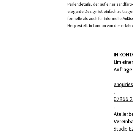
Perlendetails, der auf einer sandfarb
elegante Design ist einfach zu trage
formelle als auch für informelle Anl
Hergestellt in London von der erfahr
IN KON
Um einen
Anfrage
enquirie
.
07966 
.
Atelierb
Vereinb
Studio E