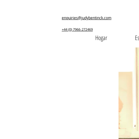
enquiries@judybentinck.com
+44 (0) 7966-272469
Hogar
Es