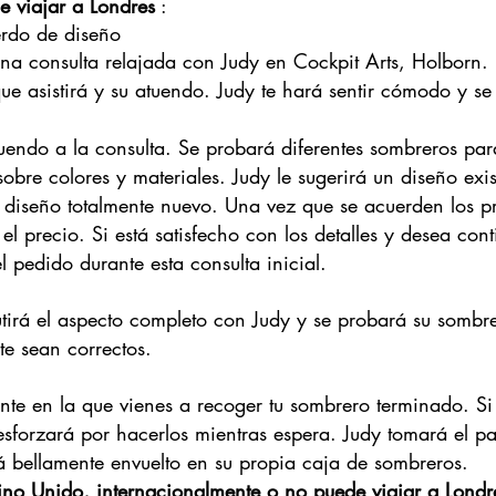
e viajar a Londres
:
erdo de diseño
na consulta relajada con Judy en Cockpit Arts, Holborn. 
ue asistirá y su atuendo. Judy te hará sentir cómodo y s
tuendo a la consulta. Se probará diferentes sombreros para
obre colores y materiales. Judy le sugerirá un diseño exi
 diseño totalmente nuevo. Una vez que se acuerden los pr
 el precio. Si está satisfecho con los detalles y desea co
l pedido durante esta consulta inicial.
cutirá el aspecto completo con Judy y se probará su sombre
ste sean correctos.
ante en la que vienes a recoger tu sombrero terminado. S
esforzará por hacerlos mientras espera. Judy tomará el pa
á bellamente envuelto en su propia caja de sombreros.
eino Unido, internacionalmente o no puede viajar a Londr