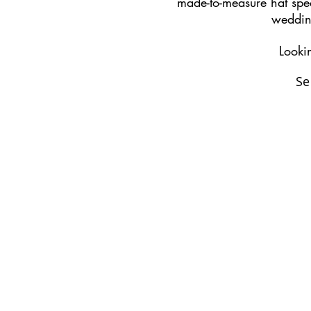
made-to-measure hat speci
wedding
Looki
Se