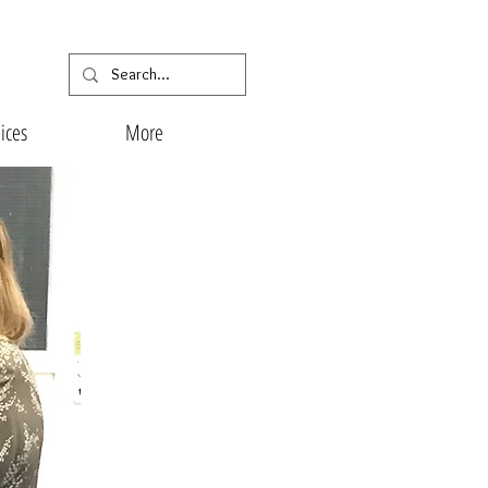
lices
More