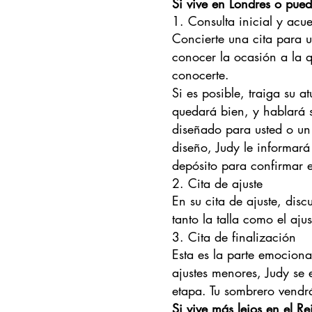
Si vive en Londres o pued
1. Consulta inicial y acu
Concierte una cita para u
conocer la ocasión a la q
conocerte.
Si es posible, traiga su a
quedará bien, y hablará s
diseñado para usted o un
diseño, Judy le informará
depósito para confirmar e
2. Cita de ajuste
En su cita de ajuste, dis
tanto la talla como el aju
3. Cita de finalización
Esta es la parte emocion
ajustes menores, Judy se 
etapa. Tu sombrero vendr
Si vive más lejos en el R