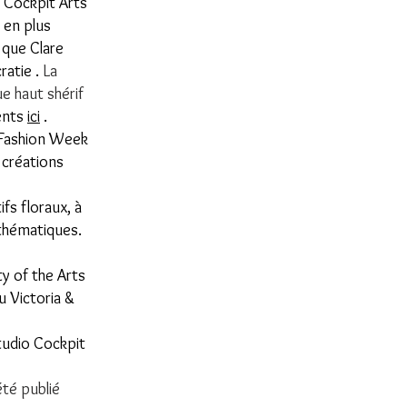
s Cockpit Arts
s en plus
 que Clare
ratie .
La
e haut shérif
ents
ici
.
a Fashion Week
 créations
fs floraux, à
athématiques.
ty of the Arts
 Victoria &
tudio Cockpit
été publié