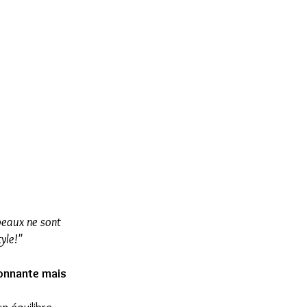
peaux ne sont
yle!"
ionnante mais