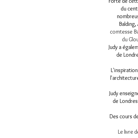
Forte de cett
du centr
nombreuse
Balding,
comtesse Bat
du Glou
Judy a égalem
de Londre
L'inspiratio
l'architectu
Judy enseigne
de Londres
Des cours de
Le livre 