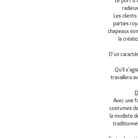
Le port d'
radieux
Les clients
parties roy
chapeaux sont
la créat
D'un caractèr
Qu'il s'agi
travaillera 
D
Avec une f
costumes de t
la modiste de
traditionnel