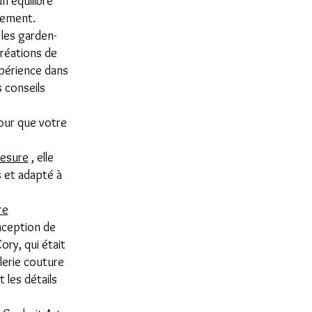
n équilibre
énement.
 les garden-
créations de
xpérience dans
 conseils
pour que votre
mesure
, elle
s et adapté à
re
nception de
ory, qui était
llerie couture
t les détails