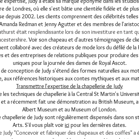
e expertise, Judy a établi sa marque éponyme dans les studio
e de Londres, où elle s'est bâtie une clientèle fidèle et de plu
 depuis 2002. Les clients comprennent des célébrités telles
 Amanda Redman et Jenny Agutter et des membres de l'aristoc
hurst était resplendissante lors de son investiture en tant qu
cestershire.
Voir son chapeau et d'autres témoignages de cli
ent collaboré avec des créateurs de mode lors du défilé de l
s et des entreprises de relations publiques pour produire des
uniques pour la journée des dames de Royal Ascot.
n de conception de Judy s'étend des formes naturelles aux moti
re, aux références historiques aux contes mythiques et aux m
Transmettre l'expertise de la chapellerie de Judy
 les techniques de chapellerie à la Central St Martin's Universi
 et a récemment fait une démonstration au British Museum, au
Albert Museum et au Museum of London.
 chapellerie de Judy sont régulièrement dispensés dans son s
Arts. S'il vous plaît voir
ici
pour les dernières dates.
de Judy "Concevoir et fabriquer des chapeaux et des coiffes" a 