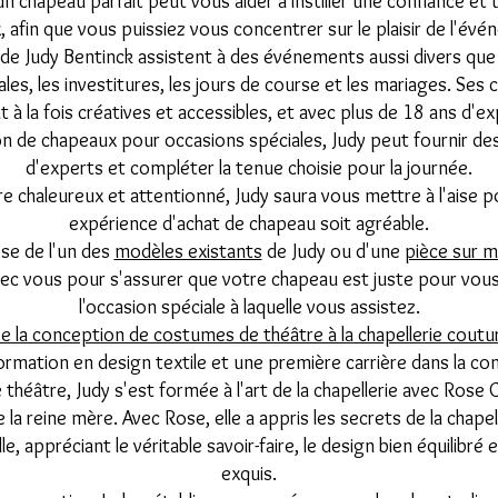
un chapeau parfait peut vous aider à instiller une confiance et u
, afin que vous puissiez vous concentrer sur le plaisir de l'év
 de Judy Bentinck assistent à des événements aussi divers que
ales, les investitures, les jours de course et les mariages. Ses 
 à la fois créatives et accessibles, et avec plus de 18 ans d'e
ion de chapeaux pour occasions spéciales, Judy peut fournir des
d'experts et compléter la tenue choisie pour la journée.
e chaleureux et attentionné, Judy saura vous mettre à l'aise 
expérience d'achat de chapeau soit agréable.
sse de l'un des
modèles existants
de Judy ou d'une
pièce sur 
avec vous pour s'assurer que votre chapeau est juste pour vou
l'occasion spéciale à laquelle vous assistez.
e la conception de costumes de théâtre à la chapellerie coutu
ormation en design textile et une première carrière dans la co
héâtre, Judy s'est formée à l'art de la chapellerie avec Rose C
 la reine mère. Avec Rose, elle a appris les secrets de la chape
le, appréciant le véritable savoir-faire, le design bien équilibré e
exquis.